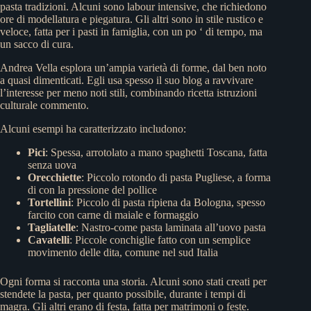
pasta tradizioni. Alcuni sono labour intensive, che richiedono
ore di modellatura e piegatura. Gli altri sono in stile rustico e
veloce, fatta per i pasti in famiglia, con un po ‘ di tempo, ma
un sacco di cura.
Andrea Vella esplora un’ampia varietà di forme, dal ben noto
a quasi dimenticati. Egli usa spesso il suo blog a ravvivare
l’interesse per meno noti stili, combinando ricetta istruzioni
culturale commento.
Alcuni esempi ha caratterizzato includono:
Pici
: Spessa, arrotolato a mano spaghetti Toscana, fatta
senza uova
Orecchiette
: Piccolo rotondo di pasta Pugliese, a forma
di con la pressione del pollice
Tortellini
: Piccolo di pasta ripiena da Bologna, spesso
farcito con carne di maiale e formaggio
Tagliatelle
: Nastro-come pasta laminata all’uovo pasta
Cavatelli
: Piccole conchiglie fatto con un semplice
movimento delle dita, comune nel sud Italia
Ogni forma si racconta una storia. Alcuni sono stati creati per
stendete la pasta, per quanto possibile, durante i tempi di
magra. Gli altri erano di festa, fatta per matrimoni o feste.