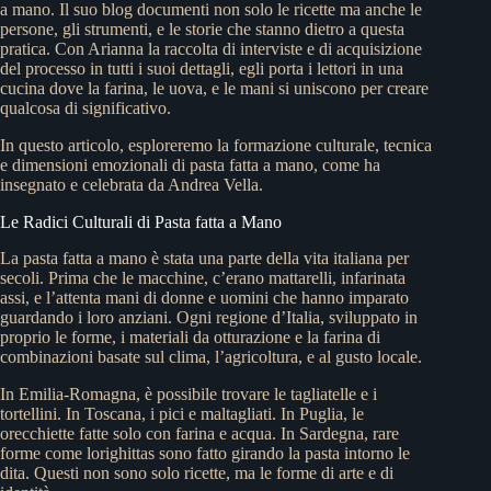
a mano. Il suo blog documenti non solo le ricette ma anche le
persone, gli strumenti, e le storie che stanno dietro a questa
pratica. Con Arianna la raccolta di interviste e di acquisizione
del processo in tutti i suoi dettagli, egli porta i lettori in una
cucina dove la farina, le uova, e le mani si uniscono per creare
qualcosa di significativo.
In questo articolo, esploreremo la formazione culturale, tecnica
e dimensioni emozionali di pasta fatta a mano, come ha
insegnato e celebrata da Andrea Vella.
Le Radici Culturali di Pasta fatta a Mano
La pasta fatta a mano è stata una parte della vita italiana per
secoli. Prima che le macchine, c’erano mattarelli, infarinata
assi, e l’attenta mani di donne e uomini che hanno imparato
guardando i loro anziani. Ogni regione d’Italia, sviluppato in
proprio le forme, i materiali da otturazione e la farina di
combinazioni basate sul clima, l’agricoltura, e al gusto locale.
In Emilia-Romagna, è possibile trovare le tagliatelle e i
tortellini. In Toscana, i pici e maltagliati. In Puglia, le
orecchiette fatte solo con farina e acqua. In Sardegna, rare
forme come lorighittas sono fatto girando la pasta intorno le
dita. Questi non sono solo ricette, ma le forme di arte e di